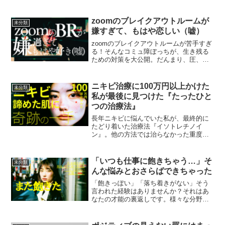
りなす、笑いと驚きの物語を体験しよ
う！
zoomのブレイクアウトルームが
未分類
嫌すぎて、もはや恋しい（嘘）
zoomのブレイクアウトルームが苦手すぎ
る！そんなコミュ障ぼっちが、生き残る
ための対策を大公開。だんまり、圧、パ
ーソナルスペース侵害...共感しかないブ
レイクアウトルームの闇と、主催者への
切実な願いとは？
ニキビ治療に100万円以上かけた
未分類
私が最後に見つけた『たったひと
つの治療法』
長年ニキビに悩んでいた私が、最終的に
たどり着いた治療法『イソトレチノイ
ン』。他の方法では治らなかった重度の
ニキビが劇的に改善した体験談を詳しく
ご紹介します。
「いつも仕事に飽きちゃう…」そ
未分類
んな悩みとおさらばできちゃった
「飽きっぽい」「落ち着きがない」そう
言われた経験はありませんか？それはあ
なたの才能の裏返しです。様々な分野に
興味を持つ「マルチ・ポテンシャライ
ト」という生き方、働き方をご紹介しま
す。