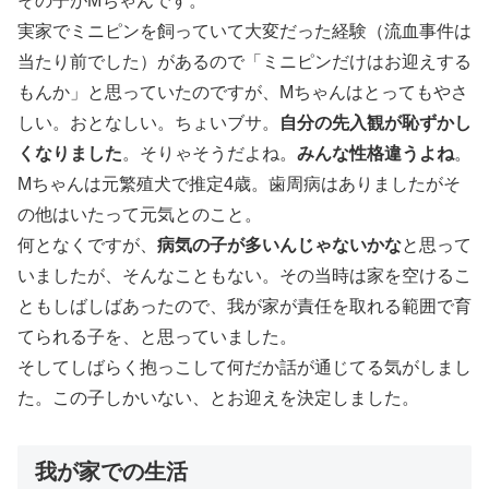
その子がMちゃんです。
実家でミニピンを飼っていて大変だった経験（流血事件は
当たり前でした）があるので「ミニピンだけはお迎えする
もんか」と思っていたのですが、Mちゃんはとってもやさ
しい。おとなしい。ちょいブサ。
自分の先入観が恥ずかし
くなりました
。そりゃそうだよね。
みんな性格違うよね
。
Mちゃんは元繁殖犬で推定4歳。歯周病はありましたがそ
の他はいたって元気とのこと。
何となくですが、
病気の子が多いんじゃないかな
と思って
いましたが、そんなこともない。その当時は家を空けるこ
ともしばしばあったので、我が家が責任を取れる範囲で育
てられる子を、と思っていました。
そしてしばらく抱っこして何だか話が通じてる気がしまし
た。この子しかいない、とお迎えを決定しました。
我が家での生活