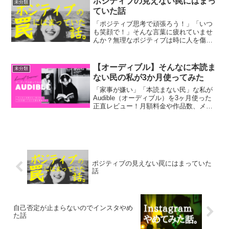
ポジティブの見えない罠にはまっ
未分類
ていた話
「ポジティブ思考で頑張ろう！」「いつ
も笑顔で！」そんな言葉に疲れていませ
んか？無理なポジティブは時に人を傷つ
ける「ポジティブ暴力」に。ポジティブ
教から脱退した私の実体験と、自分らし
く生きるための考え方を紹介します。
【オーディブル】そんなに本読ま
未分類
ない民の私が3か月使ってみた
「家事が嫌い」「本読まない民」な私が
Audible（オーディブル）を3ヶ月使った
正直レビュー！月額料金や作品数、メリ
ット・デメリットを徹底解説。家事を楽
しくする意外な効果も？無料体験におす
すめ作品も紹介。
ポジティブの見えない罠にはまっていた
話
自己否定が止まらないのでインスタやめ
た話