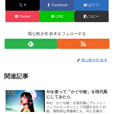
X
Facebook
はてブ
Pocket
LINE
コピー
暇な飽き性 鈴木をフォローする
暇な飽き性 鈴木
関連記事
AIを使って「かぐや姫」を現代風
未分類
にしてみたら
AIが「かぐや姫」を現代風にアレンジ！
インフルエンサーとして活躍するかぐや
姫、個性的な求婚者たち。AIと古典が織