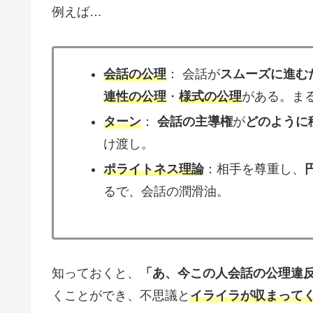
例えば…
会話の公理
： 会話が
スムーズに進む
連性の公理
・
様式の公理
がある。ま
ターン
：
会話の主導権
が
どのように
け渡し。
ポライトネス理論
：相手を尊重し、
るで、会話の潤滑油。
知っておくと、
「あ、今この人会話の公理違
くことができ、不思議と
イライラが収まって