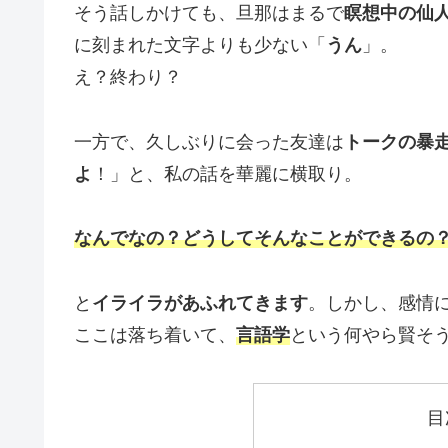
そう話しかけても、旦那はまるで
瞑想中の仙
に刻まれた文字よりも少ない「
うん
」。
え？終わり？
一方で、久しぶりに会った友達は
トークの暴
よ
！」と、私の話を華麗に横取り。
なんでなの？どうしてそんなことができるの
と
イライラがあふれてきます
。しかし、感情
ここは落ち着いて、
言語学
という何やら賢そ
目