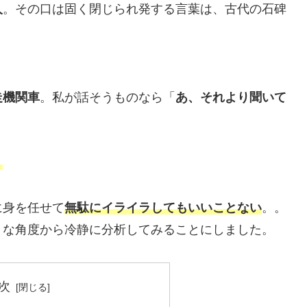
人
。その口は固く閉じられ発する言葉は、古代の石碑
走機関車
。私が話そうものなら「
あ、それより聞いて
？
に身を任せて
無駄にイライラしてもいいことない
。。
うな角度から冷静に分析してみることにしました。
次