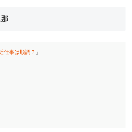
旦那
近仕事は順調？
」