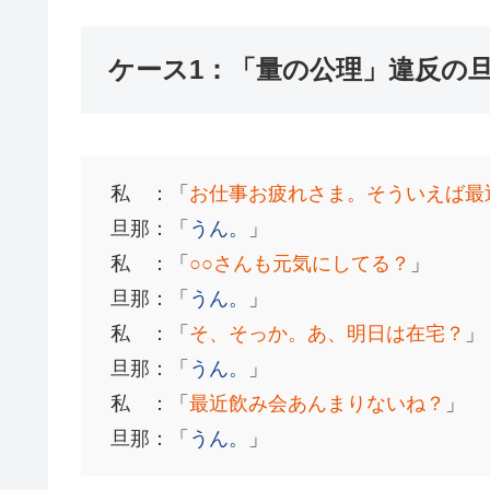
ケース1：「量の公理」違反の
私 ：「
お仕事お疲れさま。そういえば最
旦那：「
うん。
」
私 ：「
○○さんも元気にしてる？
」
旦那：「
うん。
」
私 ：「
そ、そっか。あ、明日は在宅？
」
旦那：「
うん。
」
私 ：「
最近飲み会あんまりないね？
」
旦那：「
うん。
」