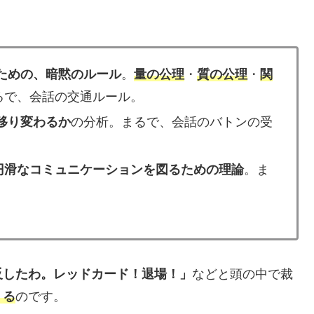
ための、暗黙のルール
。
量の公理
・
質の公理
・
関
るで、会話の交通ルール。
移り変わるか
の分析。まるで、会話のバトンの受
円滑なコミュニケーションを図るための理論
。ま
反したわ。レッドカード！退場！」
などと頭の中で裁
くる
のです。