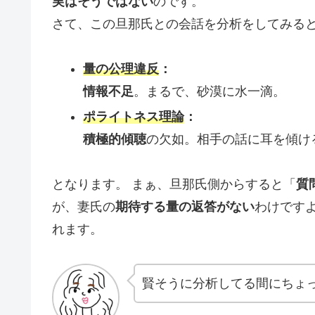
実はそうではない
のです。
さて、この旦那氏との会話を分析をしてみる
量の公理違反
：
情報不足
。まるで、砂漠に水一滴。
ポライトネス理論
：
積極的傾聴
の欠如。相手の話に耳を傾け
となります。 まぁ、旦那氏側からすると「
質
が、妻氏の
期待する量の返答がない
わけです
れます。
賢そうに分析してる間にちょ