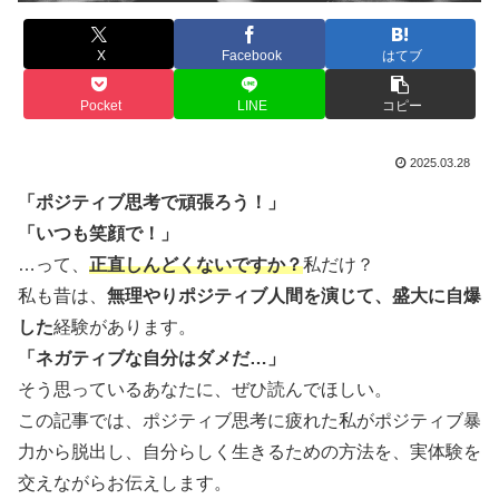
X
Facebook
はてブ
Pocket
LINE
コピー
2025.03.28
「ポジティブ思考で頑張ろう！」
「いつも笑顔で！」
…って、
正直しんどくないですか？
私だけ？
私も昔は、
無理やりポジティブ人間を演じて、盛大に自爆
した
経験があります。
「ネガティブな自分はダメだ…」
そう思っているあなたに、ぜひ読んでほしい。
この記事では、ポジティブ思考に疲れた私がポジティブ暴
力から脱出し、自分らしく生きるための方法を、実体験を
交えながらお伝えします。