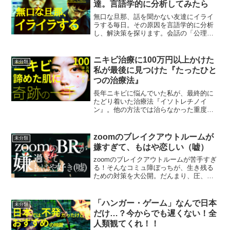
達。言語学的に分析してみたら
無口な旦那、話を聞かない友達にイライ
ラする毎日。その原因を言語学的に分析
し、解決策を探ります。会話の「公理」
や「ターン」の概念を理解することで、
コミュニケーションの悩みを解消し、よ
り良い人間関係を築くヒントを提供しま
ニキビ治療に100万円以上かけた
未分類
す。
私が最後に見つけた『たったひと
つの治療法』
長年ニキビに悩んでいた私が、最終的に
たどり着いた治療法『イソトレチノイ
ン』。他の方法では治らなかった重度の
ニキビが劇的に改善した体験談を詳しく
ご紹介します。
zoomのブレイクアウトルームが
未分類
嫌すぎて、もはや恋しい（嘘）
zoomのブレイクアウトルームが苦手すぎ
る！そんなコミュ障ぼっちが、生き残る
ための対策を大公開。だんまり、圧、パ
ーソナルスペース侵害...共感しかないブ
レイクアウトルームの闇と、主催者への
切実な願いとは？
「ハンガー・ゲーム」なんで日本
未分類
だけ…？今からでも遅くない！全
人類観てくれ！！