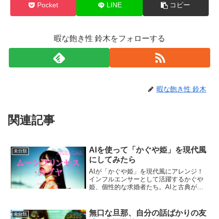
Pocket
LINE
コピー
暇な飽き性 鈴木をフォローする
暇な飽き性 鈴木
関連記事
AIを使って「かぐや姫」を現代風
未分類
にしてみたら
AIが「かぐや姫」を現代風にアレンジ！
インフルエンサーとして活躍するかぐや
姫、個性的な求婚者たち。AIと古典が織
りなす、笑いと驚きの物語を体験しよ
う！
無口な旦那、自分の話ばかりの友
未分類