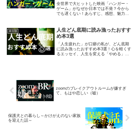
全世界で大ヒットした映画「ハンガー・
ゲーム」がなぜか日本では不発？今から
でも遅くない！あらすじ、感想、魅力を
ネタバレなしで徹底解説。あなたもカッ
トニスの生き様に心を奪われるはず！
人生どん底期に読み漁ったおすす
未分類
め本3選
「人生疲れた」が口癖の私が、どん底期
に読み漁ったおすすめ本3選！心を軽くす
るエッセイ、人生を変える「やめる」リ
スト、哲学で自分と向き合う。現実逃避
に劇薬小説も！？本嫌いな私でも読め
た、疲れたあなたに贈る一休みのお供。
zoomのブレイクアウトルームが嫌すぎ
て、もはや恋しい（嘘）
保護犬との暮らし～かけがえのない家族
を迎えた話～