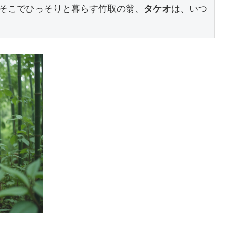
そこでひっそりと暮らす竹取の翁、
タケオ
は、いつ