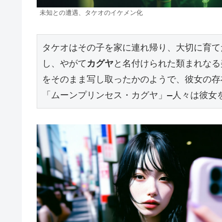
未知との遭遇、タケオのイケメン化
タケオはその子を家に連れ帰り、大切に育て
し、やがて
カグヤ
と名付けられた類まれなる
をそのまま写し取ったかのようで、彼女の存
「ムーンプリンセス・カグヤ」—人々は彼女