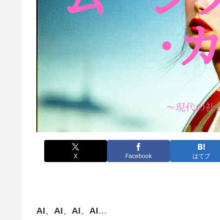
X
Facebook
はてブ
AI
、
AI
、
AI
、
AI
…